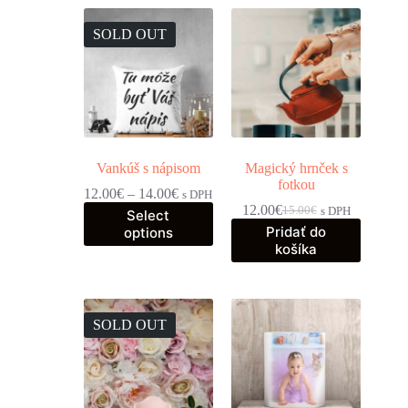
SOLD OUT
Vankúš s nápisom
Magický hrnček s
fotkou
12.00
€
–
14.00
€
s DPH
12.00
€
15.00
€
s DPH
Select
Pridať do
options
košíka
SOLD OUT