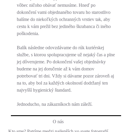
vôbec ničoho obávať nemusíme. Hneď po
dokončení vami objednaného tovaru ho starostlivo
balíme do niekoľkých ochranných vrstiev tak, aby
cestu k vám prežil bez jediného škrabanca či iného
poškodenia.
Balík následne odovzdávame do rúk kuriérskej
službe, s ktorou spolupracujeme už nejaký čas a plne
jej dôverujeme. Po dokončení vašej objednávky
budeme na jej doručenie až k vám domov
potrebovať tri dni. Vždy si dávame pozor zároveň aj
na to, aby bol za každých okolností dodržaný ten
najvyšší hygienický štandard.
Jednoducho, na zákazníkoch nám záleží.
O nás
Kto sme? Patríme medzi najlepších vo svete fotografií