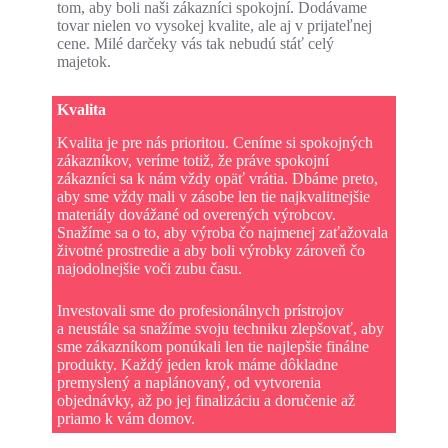
tom, aby boli naši zákazníci spokojní. Dodávame
tovar nielen vo vysokej kvalite, ale aj v prijateľnej
cene. Milé darčeky vás tak nebudú stáť celý
majetok.
Kvalita
Kvalita je pre nás prioritou. Ceníme si spokojných
zákazníkov, veríme totiž, že práve spokojní
zákazníci sa k nám vždy opäť vrátia. Dbáme preto,
aby sme vždy mali v zásobe len tie najkvalitnejšie
materiály dovážané od overených výrobcov.
Snažíme sa o to, aby výroba čo najmenej zaťažovala
životné prostredie a aby boli výrobky zároveň čo
najodolnejšie voči zubu času.
Investovali sme do profesionálnych prístrojov
a neustále sa snažíme svoju techniku zlepšovať, aby
sme zákazníkom ponúkali len tie najlepšie finálne
produkty. Každý jeden krok máme dôkladne
premyslený a naplánovaný, od vytvorenia
objednávky, až po jej finalizáciu a doručenie až
priamo k vám domov.