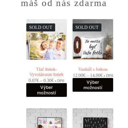
máš od nás zdarma
SOLD OUT
SOLD OUT
Tlač fotiek-
Vankúš s fotkou
Vyvolávanie fotiek
12.00
€
–
14.00
€
s DPH
0.07
€
–
0.30
€
s DPH
Výber
Výber
možností
možností