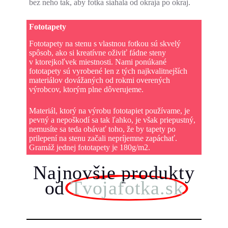
bez neho tak, aby fotka siahala od okraja po okraj.
Fototapety
Fototapety na stenu s vlastnou fotkou sú skvelý
spôsob, ako si kreatívne oživiť fádne steny
v ktorejkoľvek miestnosti. Nami ponúkané
fototapety sú vyrobené len z tých najkvalitnejších
materiálov dovážaných od rokmi overených
výrobcov, ktorým plne dôverujeme.
Materiál, ktorý na výrobu fototapiet používame, je
pevný a nepoškodí sa tak ľahko, je však priepustný,
nemusíte sa teda obávať toho, že by tapety po
prilepení na stenu začali nepríjemne zapáchať.
Gramáž jednej fototapety je 180g/m2.
Najnovšie produkty
od
Tvojafotka.sk