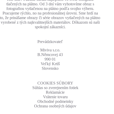
tlačených na plátno. Od 3 dní vám vyhotovíme obraz s
fotografiou vytlačenou na plátno podľa svojho výberu.
Pracujeme rýchlo, no na profesionálnej úrovni. Sme hrdí na
to, že prinášame obrazy či série obrazov vytlačených na plátno
vyrobené z tých najkvalitnejších materiálov. Dôkazom sú naši
spokojní zákazníci.
Prevádzkovateľ
Miviva s.r.o.
B.Němcovej 43
990 01
Veľký Krtíš
Slovensko
COOKIES SÚBORY
Súhlas so zverejnením fotiek
Reklamácie
Vrátenie tovaru
Obchodné podmeinky
Ochrana osobných údajov