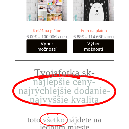
Koláž na plátno
Foto na plátno
6.00
€
–
100.00
€
6.88
€
–
114.66
€
s DPH
s DPH
Výber
Výber
možností
možností
Tvojafotka.sk-
najlepšie ceny-
najrýchlejšie dodanie-
najvyššie kvalita
toto
všetko
nájdete na
jednom mieste