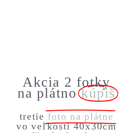
Foto tapeta
Tapeta s vlastnou fotkou
Akcia 2 fotky
na plátno
kúpiš
tretie
foto na plátne
vo veľkosti 40x30cm