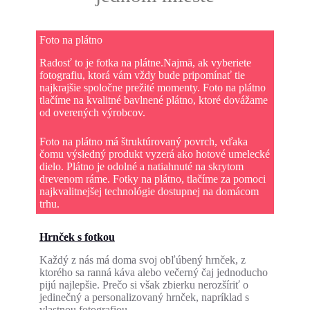
Foto na plátno
Radosť to je fotka na plátne.Najmä, ak vyberiete
fotografiu, ktorá vám vždy bude pripomínať tie
najkrajšie spoločne prežité momenty. Foto na plátno
tlačíme na kvalitné bavlnené plátno, ktoré dovážame
od overených výrobcov.
Foto na plátno má štruktúrovaný povrch, vďaka
čomu výsledný produkt vyzerá ako hotové umelecké
dielo. Plátno je odolné a natiahnuté na skrytom
drevenom ráme. Fotky na plátno, tlačíme za pomoci
najkvalitnejšej technológie dostupnej na domácom
trhu.
Hrnček s fotkou
Každý z nás má doma svoj obľúbený hrnček, z
ktorého sa ranná káva alebo večerný čaj jednoducho
pijú najlepšie. Prečo si však zbierku nerozšíriť o
jedinečný a personalizovaný hrnček, napríklad s
vlastnou fotografiou.