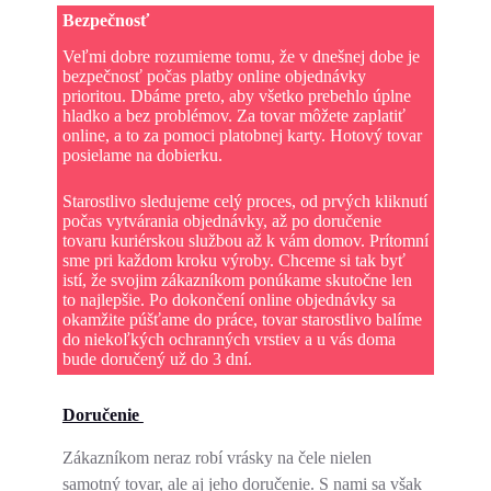
Bezpečnosť
Veľmi dobre rozumieme tomu, že v dnešnej dobe je
bezpečnosť počas platby online objednávky
prioritou. Dbáme preto, aby všetko prebehlo úplne
hladko a bez problémov. Za tovar môžete zaplatiť
online, a to za pomoci platobnej karty. Hotový tovar
posielame na dobierku.
Starostlivo sledujeme celý proces, od prvých kliknutí
počas vytvárania objednávky, až po doručenie
tovaru kuriérskou službou až k vám domov. Prítomní
sme pri každom kroku výroby. Chceme si tak byť
istí, že svojim zákazníkom ponúkame skutočne len
to najlepšie. Po dokončení online objednávky sa
okamžite púšťame do práce, tovar starostlivo balíme
do niekoľkých ochranných vrstiev a u vás doma
bude doručený už do 3 dní.
Doručenie
Zákazníkom neraz robí vrásky na čele nielen
samotný tovar, ale aj jeho doručenie. S nami sa však