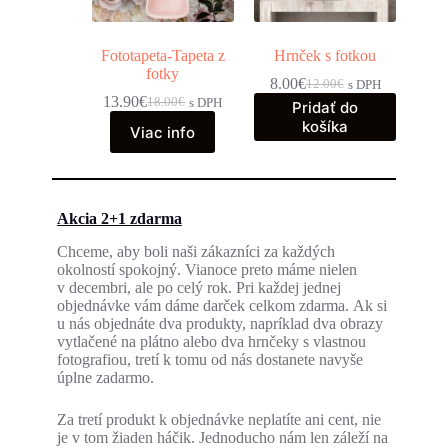
Fototapeta-Tapeta z
Hrnček s fotkou
fotky
8.00
€
12.00
€
s DPH
13.90
€
18.00
€
s DPH
Pridať do
košíka
Viac info
Akcia 2+1 zdarma
Chceme, aby boli naši zákazníci za každých
okolností spokojný. Vianoce preto máme nielen
v decembri, ale po celý rok. Pri každej jednej
objednávke vám dáme darček celkom zdarma. Ak si
u nás objednáte dva produkty, napríklad dva obrazy
vytlačené na plátno alebo dva hrnčeky s vlastnou
fotografiou, tretí k tomu od nás dostanete navyše
úplne zadarmo.
Za tretí produkt k objednávke neplatíte ani cent, nie
je v tom žiaden háčik. Jednoducho nám len záleží na