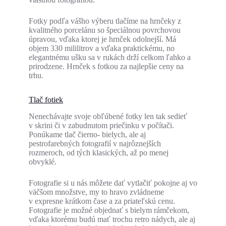
Fotky podľa vášho výberu tlačíme na hrnčeky z
kvalitného porcelánu so špeciálnou povrchovou
úpravou, vďaka ktorej je hrnček odolnejší. Má
objem 330 mililitrov a vďaka praktickému, no
elegantnému ušku sa v rukách drží celkom ľahko a
prirodzene. Hrnček s fotkou za najlepšie ceny na
trhu.
Tlač fotiek
Nenechávajte svoje obľúbené fotky len tak sedieť
v skrini či v zabudnutom priečinku v počítači.
Ponúkame tlač čierno- bielych, ale aj
pestrofarebných fotografií v najrôznejších
rozmeroch, od tých klasických, až po menej
obvyklé.
Fotografie si u nás môžete dať vytlačiť pokojne aj vo
väčšom množstve, my to hravo zvládneme
v expresne krátkom čase a za priateľskú cenu.
Fotografie je možné objednať s bielym rámčekom,
vďaka ktorému budú mať trochu retro nádych, ale aj