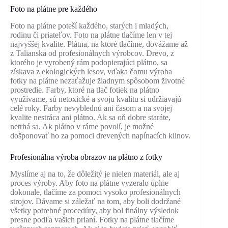
Foto na plátne pre každého
Foto na plátne poteší každého, starých i mladých,
rodinu či priateľov. Foto na plátne tlačíme len v tej
najvyššej kvalite. Plátna, na ktoré tlačíme, dovážame až
z Talianska od profesionálnych výrobcov. Drevo, z
ktorého je vyrobený rám podopierajúci plátno, sa
získava z ekologických lesov, vďaka čomu výroba
fotky na plátne nezaťažuje žiadnym spôsobom životné
prostredie. Farby, ktoré na tlač fotiek na plátno
využívame, sú netoxické a svoju kvalitu si udržiavajú
celé roky. Farby nevyblednú ani časom a na svojej
kvalite nestráca ani plátno. Ak sa oň dobre staráte,
netrhá sa. Ak plátno v ráme povolí, je možné
došponovať ho za pomoci drevených napínacích klinov.
Profesionálna výroba obrazov na plátno z fotky
Myslíme aj na to, že dôležitý je nielen materiál, ale aj
proces výroby. Aby foto na plátne vyzeralo úplne
dokonale, tlačíme za pomoci vysoko profesionálnych
strojov. Dávame si záležať na tom, aby boli dodržané
všetky potrebné procedúry, aby bol finálny výsledok
presne podľa vašich prianí. Fotky na plátne tlačíme