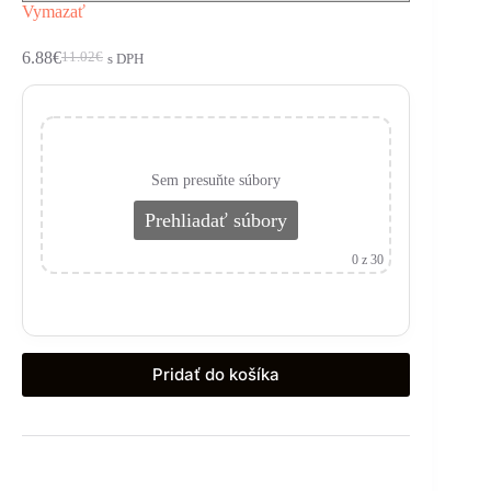
Vymazať
6.88
€
11.02
€
s DPH
Sem presuňte súbory
Prehliadať súbory
0
z 30
Pridať do košíka