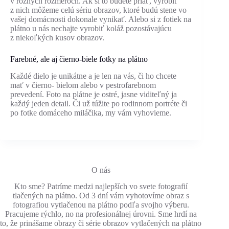
v rôznych rozmeroch. Ak si to budete priať, vyrobiť
z nich môžeme celú sériu obrazov, ktoré budú stene vo
vašej domácnosti dokonale vynikať. Alebo si z fotiek na
plátno u nás nechajte vyrobiť koláž pozostávajúcu
z niekoľkých kusov obrazov.
Farebné, ale aj čierno-biele fotky na plátno
Každé dielo je unikátne a je len na vás, či ho chcete
mať v čierno- bielom alebo v pestrofarebnom
prevedení. Foto na plátne je ostré, jasne viditeľný ja
každý jeden detail. Či už túžite po rodinnom portréte či
po fotke domáceho miláčika, my vám vyhovieme.
O nás
Kto sme? Patríme medzi najlepších vo svete fotografií
tlačených na plátno. Od 3 dní vám vyhotovíme obraz s
fotografiou vytlačenou na plátno podľa svojho výberu.
Pracujeme rýchlo, no na profesionálnej úrovni. Sme hrdí na
to, že prinášame obrazy či série obrazov vytlačených na plátno