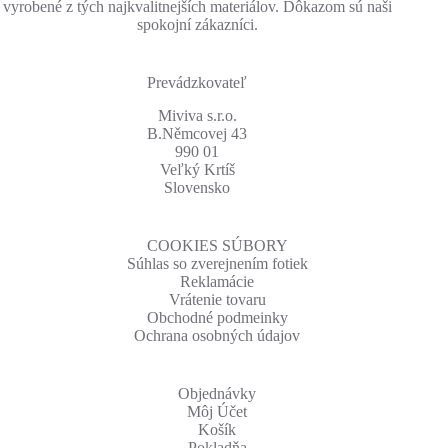
vyrobené z tých najkvalitnejších materiálov. Dôkazom sú naši
spokojní zákazníci.
Prevádzkovateľ
Miviva s.r.o.
B.Němcovej 43
990 01
Veľký Krtíš
Slovensko
COOKIES SÚBORY
Súhlas so zverejnením fotiek
Reklamácie
Vrátenie tovaru
Obchodné podmeinky
Ochrana osobných údajov
Objednávky
Môj Účet
Košík
Pokladňa