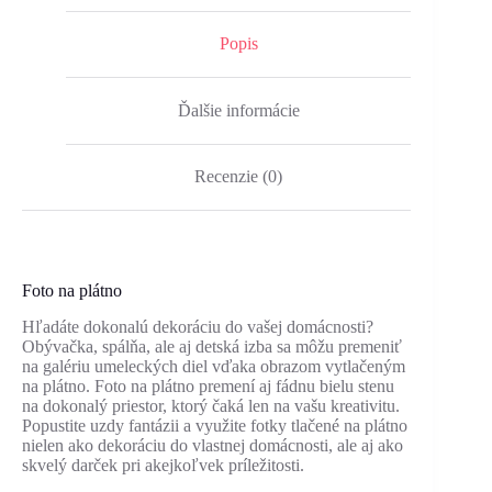
Popis
Ďalšie informácie
Recenzie (0)
Foto na plátno
Hľadáte dokonalú dekoráciu do vašej domácnosti?
Obývačka, spálňa, ale aj detská izba sa môžu premeniť
na galériu umeleckých diel vďaka obrazom vytlačeným
na plátno. Foto na plátno premení aj fádnu bielu stenu
na dokonalý priestor, ktorý čaká len na vašu kreativitu.
Popustite uzdy fantázii a využite fotky tlačené na plátno
nielen ako dekoráciu do vlastnej domácnosti, ale aj ako
skvelý darček pri akejkoľvek príležitosti.