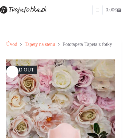
Skip
to
0.00
€
Shopping
content
cart
Úvod
Tapety na stenu
Fototapeta-Tapeta z fotky
SOLD OUT