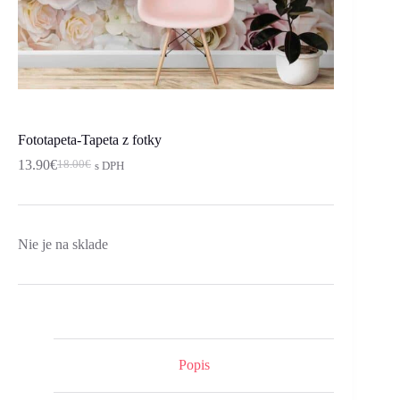
Fototapeta-Tapeta z fotky
13.90
€
18.00
€
s DPH
Pôvodná
Aktuálna
cena
cena
bola:
je:
18.00€.
13.90€.
Nie je na sklade
Popis