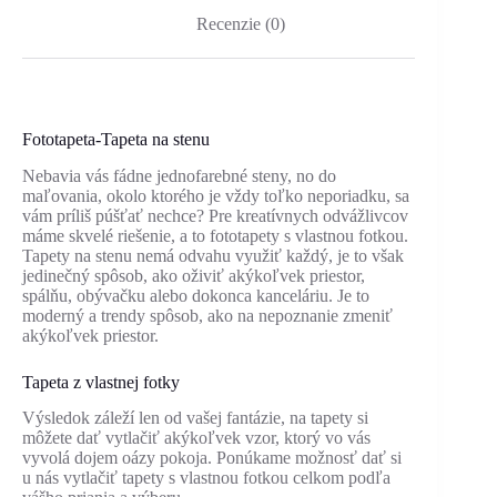
Recenzie (0)
Fototapeta-Tapeta na stenu
Nebavia vás fádne jednofarebné steny, no do
maľovania, okolo ktorého je vždy toľko neporiadku, sa
vám príliš púšťať nechce? Pre kreatívnych odvážlivcov
máme skvelé riešenie, a to fototapety s vlastnou fotkou.
Tapety na stenu nemá odvahu využiť každý, je to však
jedinečný spôsob, ako oživiť akýkoľvek priestor,
spálňu, obývačku alebo dokonca kanceláriu. Je to
moderný a trendy spôsob, ako na nepoznanie zmeniť
akýkoľvek priestor.
Tapeta z vlastnej fotky
Výsledok záleží len od vašej fantázie, na tapety si
môžete dať vytlačiť akýkoľvek vzor, ktorý vo vás
vyvolá dojem oázy pokoja. Ponúkame možnosť dať si
u nás vytlačiť tapety s vlastnou fotkou celkom podľa