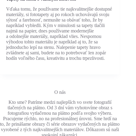
Vďaka tomu, že používame tie najkvalitnejšie dostupné
materiály, si fototapety aj po rokoch uchovávajú svoju
sýtosť a farebnosť, nemusíte sa obávať toho, že by
napríklad vybledli. Kým v minulosti sa tapety tlačili
najmä na papier, dnes používame modernejšie
a odolnejšie materiály, napríklad vlies. Nespornou
výhodou tohto materiálu je napríklad aj to, že sa
jednoducho lepí na stenu. Nalepenie tapety hravo
zvládnete aj sami, budete na to potrebovať len zopár
hodín voľného času, kreativitu a trochu trpezlivosti.
O nás
Kto sme? Patríme medzi najlepších vo svete fotografií
tlačených na plátno. Od 3 dní vám vyhotovíme obraz s
fotografiou vytlačenou na plátno podľa svojho výberu.
Pracujeme rýchlo, no na profesionálnej úrovni. Sme hrdí na
to, že prinášame obrazy či série obrazov vytlačených na plátno
vyrobené z tých najkvalitnejších materiálov. Dôkazom sú naši
spokojní zákazníci.