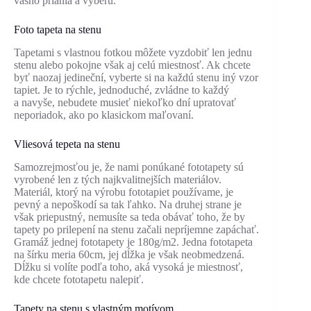
vášho priania a výberu.
Foto tapeta na stenu
Tapetami s vlastnou fotkou môžete vyzdobiť len jednu
stenu alebo pokojne však aj celú miestnosť. Ak chcete
byť naozaj jedineční, vyberte si na každú stenu iný vzor
tapiet. Je to rýchle, jednoduché, zvládne to každý
a navyše, nebudete musieť niekoľko dní upratovať
neporiadok, ako po klasickom maľovaní.
Vliesová tepeta na stenu
Samozrejmosťou je, že nami ponúkané fototapety sú
vyrobené len z tých najkvalitnejších materiálov.
Materiál, ktorý na výrobu fototapiet používame, je
pevný a nepoškodí sa tak ľahko. Na druhej strane je
však priepustný, nemusíte sa teda obávať toho, že by
tapety po prilepení na stenu začali nepríjemne zapáchať.
Gramáž jednej fototapety je 180g/m2. Jedna fototapeta
na šírku meria 60cm, jej dĺžka je však neobmedzená.
Dĺžku si volíte podľa toho, aká vysoká je miestnosť,
kde chcete fototapetu nalepiť.
Tapety na stenu s vlastným motívom