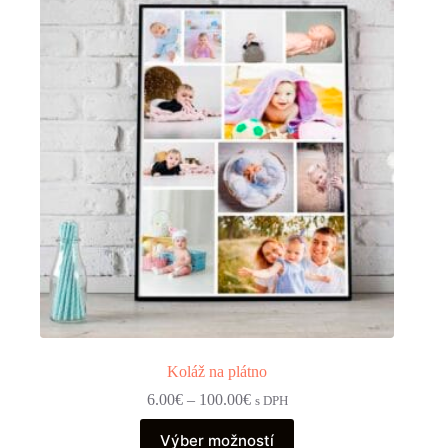
Možnosti
si
môžete
vybrať
na
stránke
produktu.
Koláž na plátno
Price
6.00
€
–
100.00
€
s DPH
range:
Tento
6.00€
Výber možností
produkt