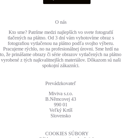
through
má
100.00€
viacero
variantov.
Možnosti
O nás
si
Kto sme? Patríme medzi najlepších vo svete fotografií
môžete
tlačených na plátno. Od 3 dní vám vyhotovíme obraz s
vybrať
fotografiou vytlačenou na plátno podľa svojho výberu.
na
Pracujeme rýchlo, no na profesionálnej úrovni. Sme hrdí na
stránke
to, že prinášame obrazy či série obrazov vytlačených na plátno
produktu.
vyrobené z tých najkvalitnejších materiálov. Dôkazom sú naši
spokojní zákazníci.
Prevádzkovateľ
Miviva s.r.o.
B.Němcovej 43
990 01
Veľký Krtíš
Slovensko
COOKIES SÚBORY