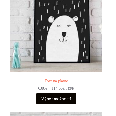
Foto na plátno
Price
6.88
€
–
114.66
€
s DPH
range:
Tento
6.88€
Výber možností
produkt
through
má
114.66€
viacero
variantov.