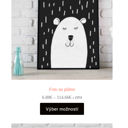
Foto na plátno
Price
6.88
€
–
114.66
€
s DPH
range:
Tento
6.88€
Výber možností
produkt
through
má
114.66€
viacero
variantov.