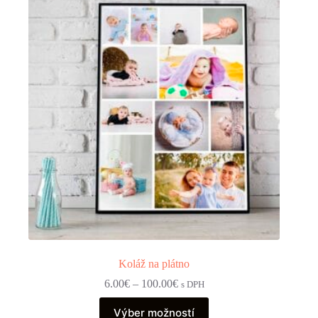
Možnosti
si
môžete
vybrať
na
stránke
produktu.
Koláž na plátno
Price
6.00
€
–
100.00
€
s DPH
range:
Tento
6.00€
Výber možností
produkt