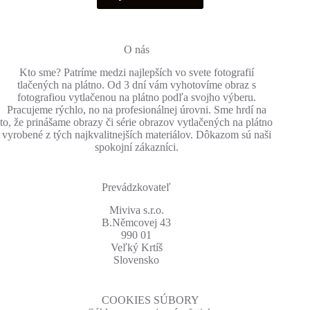
through
má
100.00€
viacero
variantov.
Možnosti
O nás
si
Kto sme? Patríme medzi najlepších vo svete fotografií
môžete
tlačených na plátno. Od 3 dní vám vyhotovíme obraz s
vybrať
fotografiou vytlačenou na plátno podľa svojho výberu.
na
Pracujeme rýchlo, no na profesionálnej úrovni. Sme hrdí na
stránke
to, že prinášame obrazy či série obrazov vytlačených na plátno
produktu.
vyrobené z tých najkvalitnejších materiálov. Dôkazom sú naši
spokojní zákazníci.
Prevádzkovateľ
Miviva s.r.o.
B.Němcovej 43
990 01
Veľký Krtíš
Slovensko
COOKIES SÚBORY