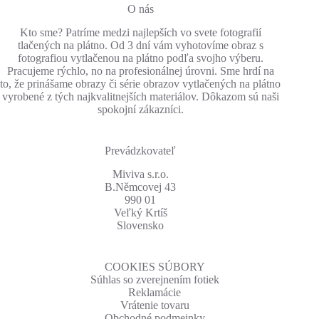
O nás
Kto sme? Patríme medzi najlepších vo svete fotografií
tlačených na plátno. Od 3 dní vám vyhotovíme obraz s
fotografiou vytlačenou na plátno podľa svojho výberu.
Pracujeme rýchlo, no na profesionálnej úrovni. Sme hrdí na
to, že prinášame obrazy či série obrazov vytlačených na plátno
vyrobené z tých najkvalitnejších materiálov. Dôkazom sú naši
spokojní zákazníci.
Prevádzkovateľ
Miviva s.r.o.
B.Němcovej 43
990 01
Veľký Krtíš
Slovensko
COOKIES SÚBORY
Súhlas so zverejnením fotiek
Reklamácie
Vrátenie tovaru
Obchodné podmeinky