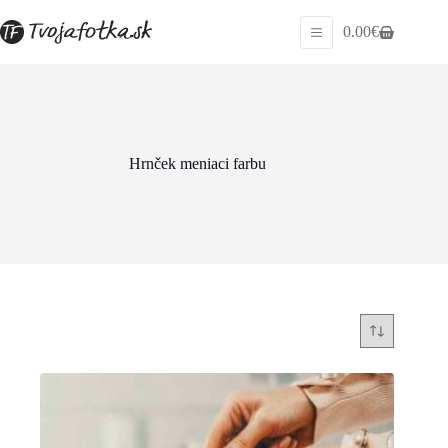
Skip
to
0.00
€
Shopping
content
cart
Hrnček meniaci farbu