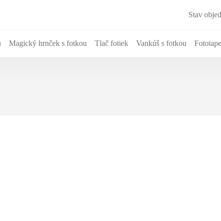
Stav obje
u
Magický hrnček s fotkou
Tlač fotiek
Vankúš s fotkou
Fototape