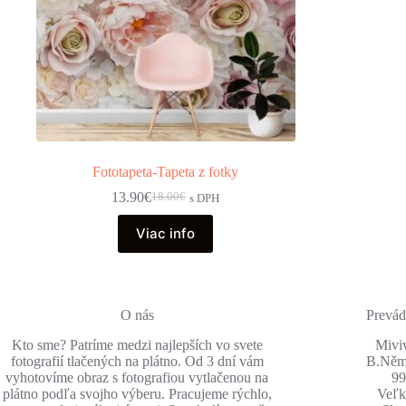
Fototapeta-Tapeta z fotky
13.90
€
18.00
€
s DPH
Pôvodná
Aktuálna
cena
cena
Viac info
bola:
je:
18.00€.
13.90€.
O nás
Prevád
Kto sme? Patríme medzi najlepších vo svete
Miviv
fotografií tlačených na plátno. Od 3 dní vám
B.Něm
vyhotovíme obraz s fotografiou vytlačenou na
99
plátno podľa svojho výberu. Pracujeme rýchlo,
Veľk