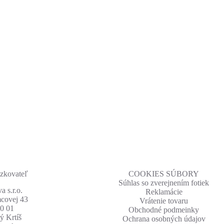
zkovateľ
COOKIES SÚBORY
Súhlas so zverejnením fotiek
a s.r.o.
Reklamácie
covej 43
Vrátenie tovaru
0 01
Obchodné podmeinky
ý Krtíš
Ochrana osobných údajov