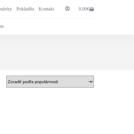
dnávky
Pokladňa
Kontakt
0.00
€
Shopping
cart
ta