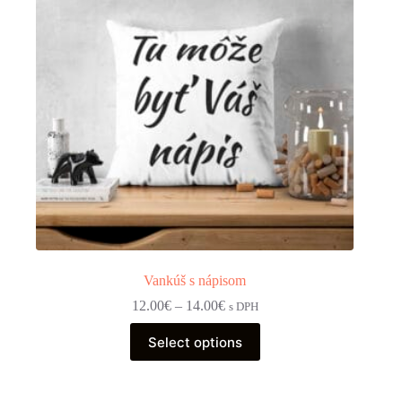
Vankúš s nápisom
Price
12.00
€
–
14.00
€
s DPH
range:
Tento
12.00€
Select options
produkt
through
má
14.00€
viacero
variantov.