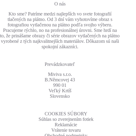
Možnosti
O nás
si
Kto sme? Patríme medzi najlepších vo svete fotografií
môžete
tlačených na plátno. Od 3 dní vám vyhotovíme obraz s
vybrať
fotografiou vytlačenou na plátno podľa svojho výberu.
na
Pracujeme rýchlo, no na profesionálnej úrovni. Sme hrdí na
stránke
to, že prinášame obrazy či série obrazov vytlačených na plátno
produktu.
vyrobené z tých najkvalitnejších materiálov. Dôkazom sú naši
spokojní zákazníci.
Prevádzkovateľ
Miviva s.r.o.
B.Němcovej 43
990 01
Veľký Krtíš
Slovensko
COOKIES SÚBORY
Súhlas so zverejnením fotiek
Reklamácie
Vrátenie tovaru
Obchodné podmeinky